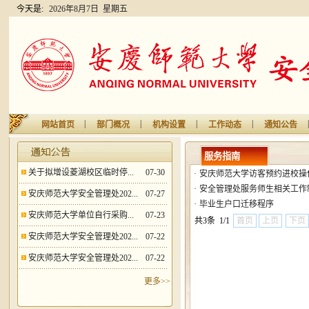
今天是:
2026年8月7日 星期五
|
|
|
|
|
网站首页
部门概况
机构设置
工作动态
通知公告
服务指南
关于拟增设菱湖校区临时停...
07-30
·
安庆师范大学访客预约进校操
·
安全管理处服务师生相关工作
安庆师范大学安全管理处202...
07-27
·
毕业生户口迁移程序
安庆师范大学单位自行采购...
07-23
共3条 1/1
首页
上页
下页
安庆师范大学安全管理处202...
07-22
安庆师范大学安全管理处202...
07-22
更多>>